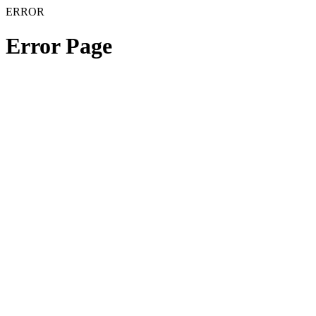
ERROR
Error Page