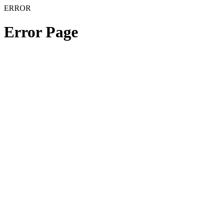
ERROR
Error Page