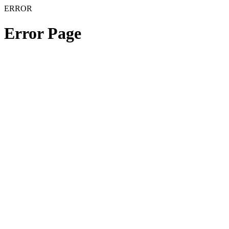
ERROR
Error Page