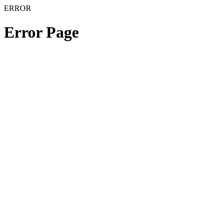
ERROR
Error Page