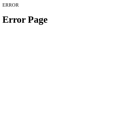
ERROR
Error Page