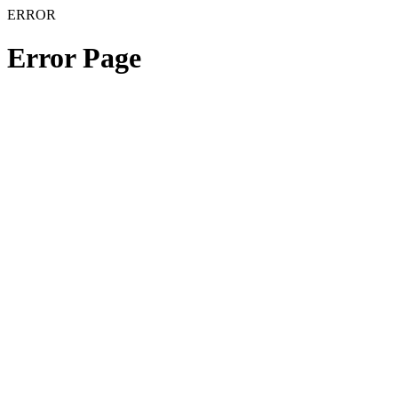
ERROR
Error Page