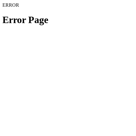
ERROR
Error Page