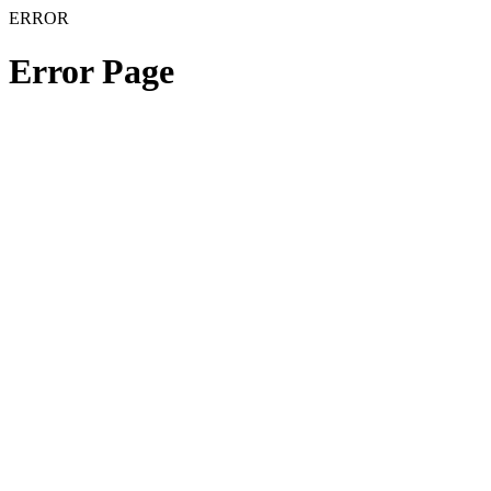
ERROR
Error Page