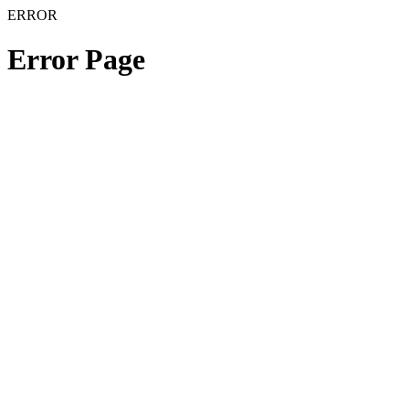
ERROR
Error Page