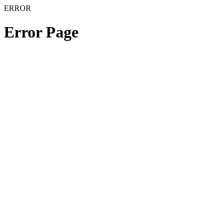
ERROR
Error Page