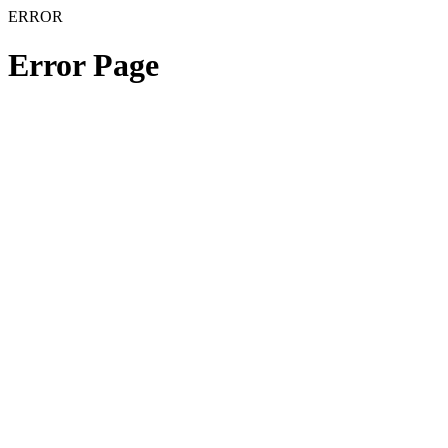
ERROR
Error Page