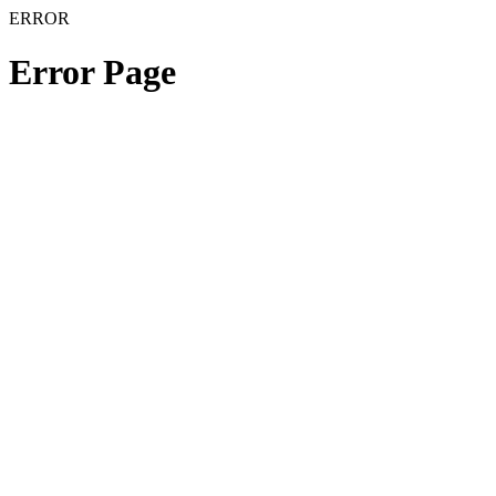
ERROR
Error Page