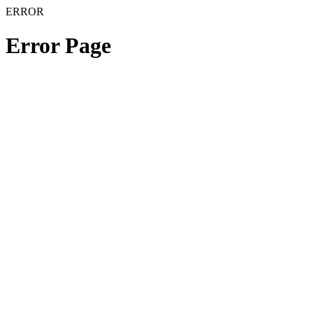
ERROR
Error Page