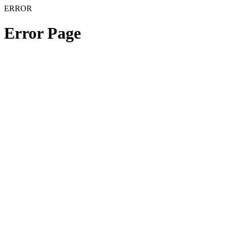
ERROR
Error Page