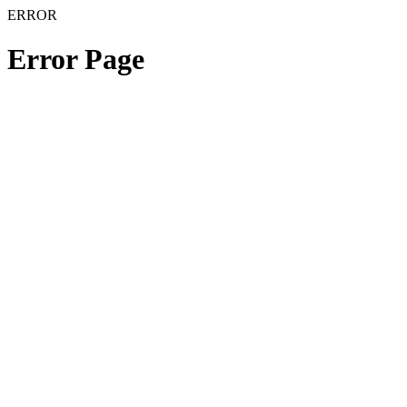
ERROR
Error Page