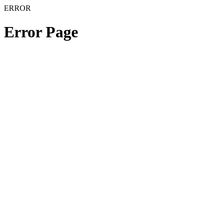
ERROR
Error Page