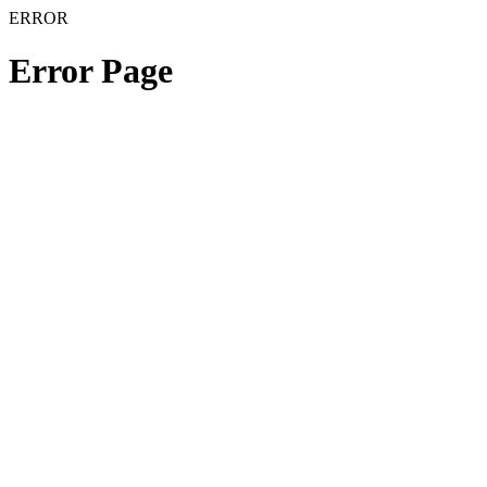
ERROR
Error Page