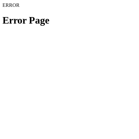
ERROR
Error Page