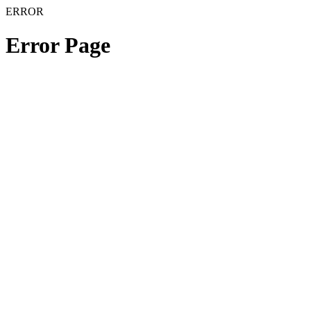
ERROR
Error Page