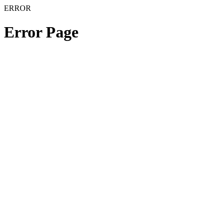
ERROR
Error Page