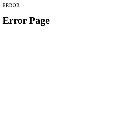
ERROR
Error Page