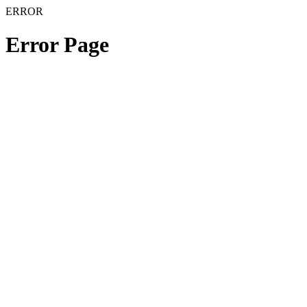
ERROR
Error Page