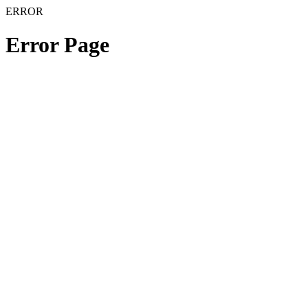
ERROR
Error Page