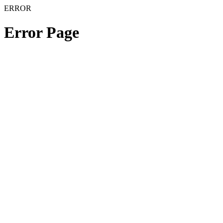
ERROR
Error Page