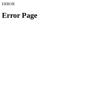
ERROR
Error Page