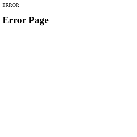
ERROR
Error Page