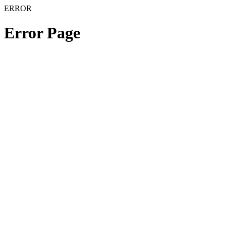
ERROR
Error Page