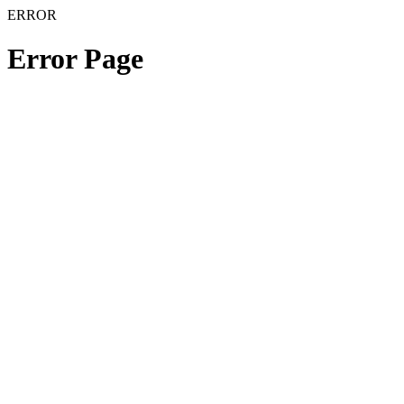
ERROR
Error Page