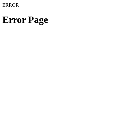
ERROR
Error Page