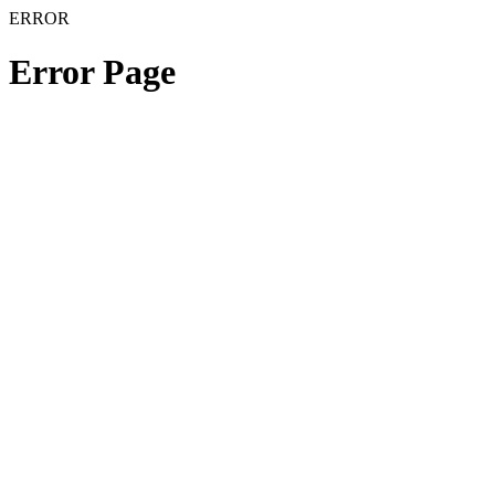
ERROR
Error Page