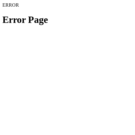
ERROR
Error Page