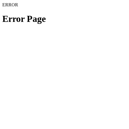
ERROR
Error Page