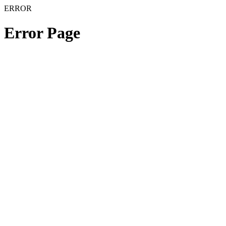
ERROR
Error Page