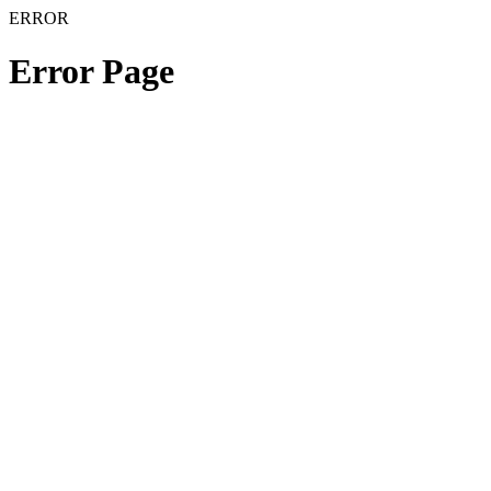
ERROR
Error Page