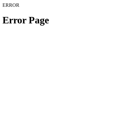
ERROR
Error Page