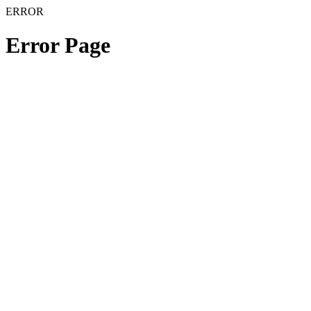
ERROR
Error Page