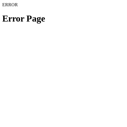
ERROR
Error Page