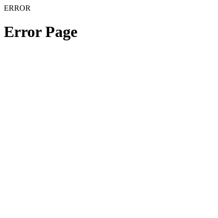
ERROR
Error Page