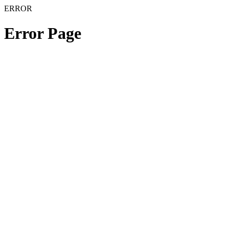
ERROR
Error Page