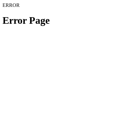
ERROR
Error Page