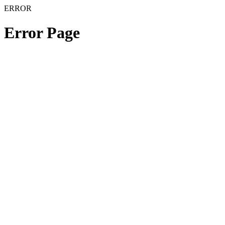
ERROR
Error Page