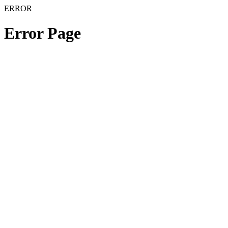
ERROR
Error Page