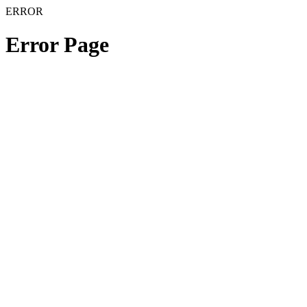
ERROR
Error Page