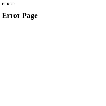
ERROR
Error Page