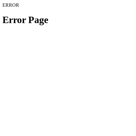
ERROR
Error Page