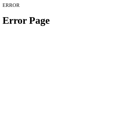
ERROR
Error Page