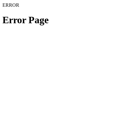
ERROR
Error Page