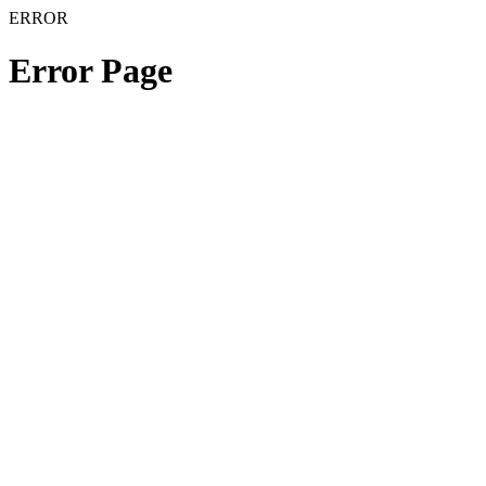
ERROR
Error Page