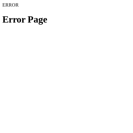
ERROR
Error Page