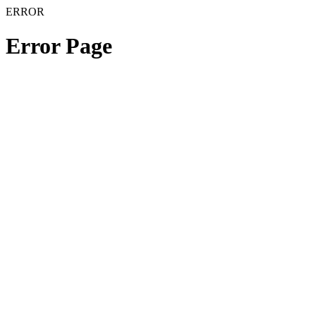
ERROR
Error Page